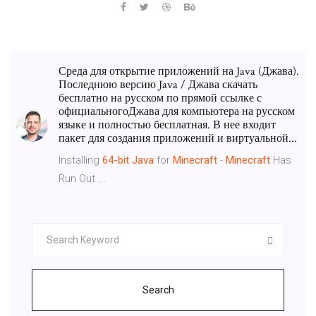
Среда для открытие приложений на Java (Джава).
Последнюю версию Java / Джава скачать
бесплатно на русском по прямой ссылке с
официальногоДжава для компьютера на русском
языке и полностью бесплатная. В нее входит
пакет для создания приложений и виртуальной...
Installing
64-bit
Java
for
Minecraft
-
Minecraft
Has
Run Out ...
Search