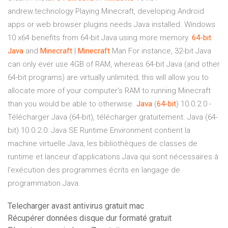
andrew.technology Playing Minecraft, developing Android
apps or web browser plugins needs Java installed. Windows
10 x64 benefits from 64-bit Java using more memory.
64-bit
Java
and
Minecraft
|
Minecraft
Man For instance, 32-bit Java
can only ever use 4GB of RAM, whereas 64-bit Java (and other
64-bit programs) are virtually unlimited; this will allow you to
allocate more of your computer's RAM to running Minecraft
than you would be able to otherwise.
Java
(
64-bit
) 10.0.2.0 -
Télécharger Java (64-bit), télécharger gratuitement. Java (64-
bit) 10.0.2.0: Java SE Runtime Environment contient la
machine virtuelle Java, les bibliothèques de classes de
runtime et lanceur d'applications Java qui sont nécessaires à
l'exécution des programmes écrits en langage de
programmation Java.
Telecharger avast antivirus gratuit mac
Récupérer données disque dur formaté gratuit