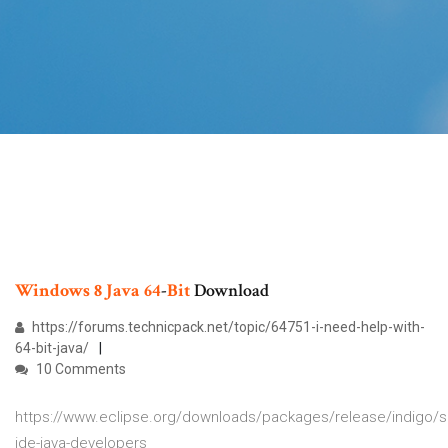
Windows
8
Java
64
-
Bit
Download
https://forums.technicpack.net/topic/64751-i-need-help-with-
64-bit-java/
10 Comments
https://www.eclipse.org/downloads/packages/release/indigo/sr
ide-java-developers