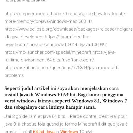
программирования.
https://empireminecraft.com/threads/guide-how-to-allocate-
more-memory-for-java-windows-mac.20011/
https://www.eclipse.org/downloads/packages/release/indigo/sr
ide-java-developers https://forum.feed-the-
beast.com/threads/windows-10-64-bit-java.106099/
https://mc-launcher.com/special/minecraft https://java-
runtime-environment-64-bits.fr.softonic.com/
https://askubuntu.com/questions/775394/java-minecraft-
problems
Seperti judul artikel ini saya akan menjelaskan cara
install Java di Windows 10 64 bit. Bagi kamu pengguna
versi windows lainnya seperti Windows 8.1, Windows 7,
dan sebagainya cara intinya hampir sama.
J'ai 2 go de ram et java 64 bits... Parce contre, c'est vrai pour
java 8, à chaque fois quand je ferme Minecraft il dit que java à
crash... Install
64-bit
Java
in
Windows
10 x64 -