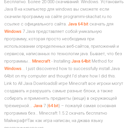
Бесплатно. Более 20 000 скачиваний. Windows. Установить
Java 8 на компьютер для windows вы сможете если
скачили программу на сайте programmi-skachat.ru по
ссылке с официального сайта.
Java
64
bit
скачать для
Windows
7 Java представляет собой уникальную
программу, которая просто необходима при
использовании определенных веб-сайтов, приложений и
сервисов, написанных по технологии java. Бывает, что без
программы...
Minecraft
- Installing
Java
64
bit
Method for
Windows
... I just discovered how to successfully install Java
64bit on my computer and thought I'd share how I did this.
Link to All Java DownloadsВ игре Minecraft все игроки могут
создавать и разрушать самые разные блоки, а также
собирать и применять предметы (вещи) в окружающей
трёхмерной...
Java
7 (
64
bit
) – пожалуй самая основная
программа без… Minecraft 1.5.2 скачать бесплатно
Майнкрафт!Так как игра написан, на джава языку